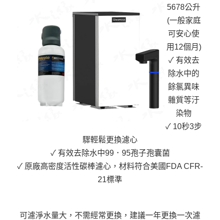
5678公升
(一般家庭
可安心使
用12個月)
✓ 有效去
除水中的
餘氯異味
雜質等汙
染物
✓ 10秒3步
驟輕鬆更換濾心
✓ 有效去除水中99．95孢子孢囊菌
✓ 原廠高密度活性碳棒濾心，材料符合美國FDA CFR-
21標準
可濾淨水量大，不需經常更換，建議一年更換一次濾