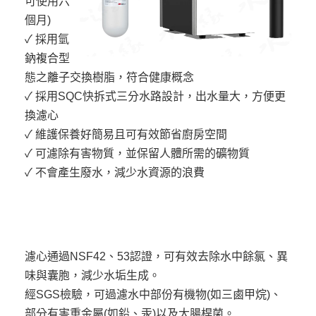
可使用六
個月)
✓ 採用氫
鈉複合型
態之離子交換樹脂，符合健康概念
✓ 採用SQC快拆式三分水路設計，出水量大，方便更
換濾心
✓ 維護保養好簡易且可有效節省廚房空間
✓ 可濾除有害物質，並保留人體所需的礦物質
✓ 不會產生廢水，減少水資源的浪費
濾心通過NSF42、53認證，可有效去除水中餘氯、異
味與囊胞，減少水垢生成。
經SGS檢驗，可過濾水中部份有機物(如三鹵甲烷)、
部分有害重金屬(如鉛、汞)以及大腸桿菌。