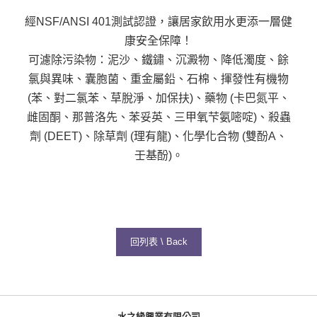
經NSF/ANSI 401測試認證，讓居家飲用水更添一層健
康安全保障！
可濾除污染物：泥沙、鐵鏽、沉澱物、降低濁度、餘
氯與異味、囊胞菌、重金屬鉛、石棉、揮發性有機物
(苯、對二氯苯、草脫淨、加保扶)、藥物 (卡巴氮平、
雌固酮、那普洛先、苯妥英、三甲氧芐氨嘧啶)、殺蟲
劑 (DEET)、除草劑 (理有龍)、化學化合物 (雙酚A、
壬基酚)。
回列表 \ Back
水之緣興業有限公司