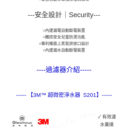
---安全設計｜Security---
○內建漏電自動斷電裝置
○觸控安全兒童防燙功能
○專利檯面上蒸氣排放口設計
○內建漏水自動斷電裝置
----過濾器介紹-----
------ 【3M™ 超微密淨水器 S201】------
✓ 有效濾
水量達