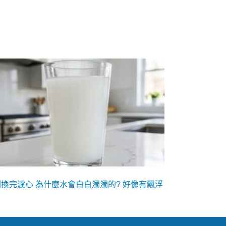
剛換完濾心 為什麼水會白白濁濁的? 好像有飄浮
 如何辨識??