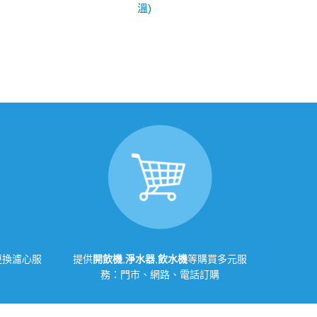
溫)
更換濾心服
提供
開飲機
,
淨水器
,
飲水機
等購買多元服
務：門市、網路、電話訂購