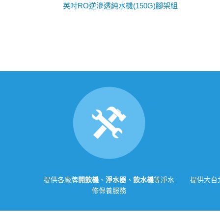
英吋RO逆滲透純水機(150G)腳架組
提供各廠牌
開飲機
、
淨水器
、
飲水機
等淨水
提供大台
修保養服務