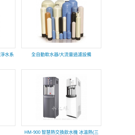
廚下淨水系
全自動軟水器/大流量過濾設備
HM-900 智慧熱交換飲水機 冰溫熱(三