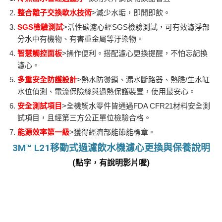
整合離子交換軟水技術
>減少水垢，即開即飲。
SGS檢驗測試
>活性碳濾心經SGS檢驗測試，可有效濾淨部
分水中有機物、有害重金屬等汙染物。
智慧觸控面板
>操作便利。搭配濾心更換提醒，不怕忘記換
濾心。
多重安全防護設計
>熱水防燙鎖、漏水斷路器、熱膽/生水缸
水位偵測、電流保險絲與過熱保護裝置，使用最安心。
安全測試項目
>全機觸水零件皆通過FDA CFR21材料安全測
試項目，且經第三方公正單位檢驗合格。
能源效率第一級
>獲得經濟部能節能標章。
3M™ L21移動式過濾飲水機濾心更換與保養說明
(點字，有說明影片喔)