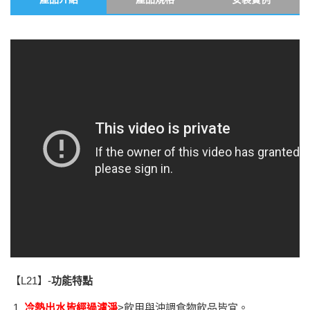
【
L21
】-
功能特點
冷熱出水皆經過濾淨
>飲用與沖調食物飲品皆宜。