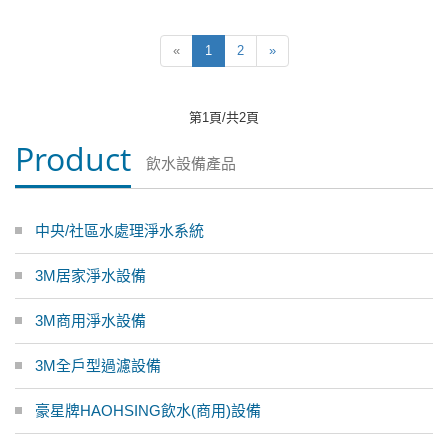
«
1
2
»
第1頁/共2頁
Product
飲水設備產品
中央/社區水處理淨水系統
3M居家淨水設備
3M商用淨水設備
3M全戶型過濾設備
豪星牌HAOHSING飲水(商用)設備