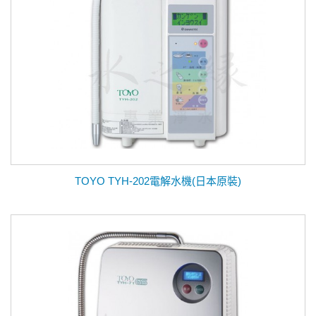
TOYO TYH-202電解水機(日本原裝)