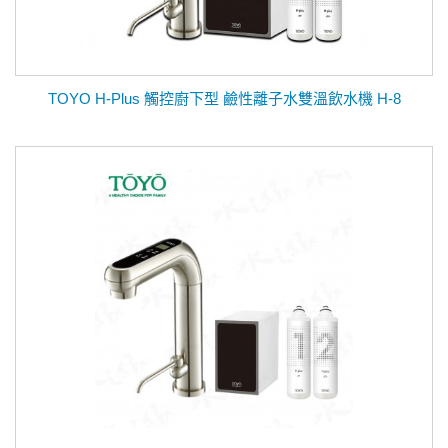
TOYO H-Plus 觸控廚下型 鹼性離子水雙溫飲水機 H-8