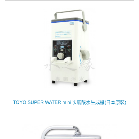
TOYO SUPER WATER mini 次氯酸水生成機(日本原裝)