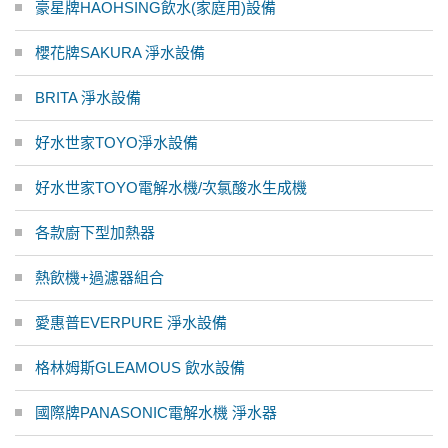
豪星牌HAOHSING飲水(家庭用)設備
櫻花牌SAKURA 淨水設備
BRITA 淨水設備
好水世家TOYO淨水設備
好水世家TOYO電解水機/次氯酸水生成機
各款廚下型加熱器
熱飲機+過濾器組合
愛惠普EVERPURE 淨水設備
格林姆斯GLEAMOUS 飲水設備
國際牌PANASONIC電解水機 淨水器