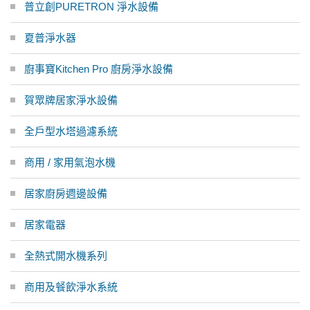
普立創PURETRON 淨水設備
夏普淨水器
廚事寶Kitchen Pro 廚房淨水設備
賀眾牌居家淨水設備
全戶型水塔過濾系統
商用 / 家用氣泡水機
居家廚房週邊設備
居家電器
全熱式開水機系列
商用及餐飲淨水系統