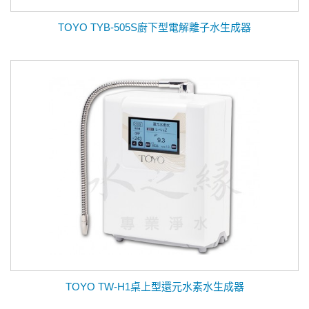
TOYO TYB-505S廚下型電解離子水生成器
TOYO TW-H1桌上型還元水素水生成器