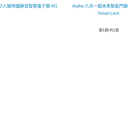
a 3D人臉辨識靜音智慧電子鎖 M1
Arpha 八合一超未來智能門鎖 Q1
Smart Lock
第1頁/共1頁