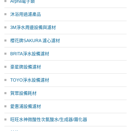
Arpha電子鎖
沐浴用過濾產品
3M淨水周邊設備與濾材
櫻花牌SAKURA 濾心濾材
BRITA淨水設備濾材
豪星牌設備濾材
TOYO淨水設備濾材
賀眾設備耗材
愛惠浦設備濾材
旺旺水神微酸性次氯酸水/生成器/霧化器