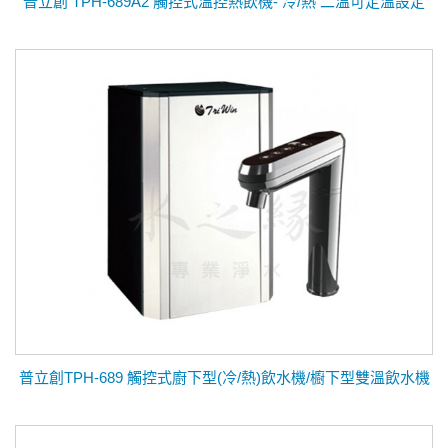
普立創 TPH-689A2 觸控式溫控熱飲機- 冷/熱 二溫可定溫設定
普立創TPH-689 觸控式廚下型(冷/熱)飲水機/櫥下型雙溫飲水機