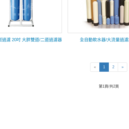
過濾 20吋 大胖雙道/二道過濾器
全自動軟水器/大流量過濾
«
1
2
»
第1頁/共2頁