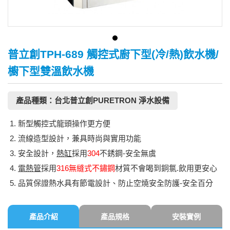
普立創TPH-689 觸控式廚下型(冷/熱)飲水機/
櫥下型雙溫飲水機
產品種類：台北普立創PURETRON 淨水設備
新型觸控式龍頭操作更方便
流線造型設計，兼具時尚與實用功能
安全設計，
熱缸
採用
304
不銹鋼-安全無虞
電熱管
採用
316無縫式不鏽鋼
材質不會喝到銅氯.飲用更安心
品質保證熱水具有節電設計、防止空燒安全防護-安全百分
產品介紹
產品規格
安裝實例