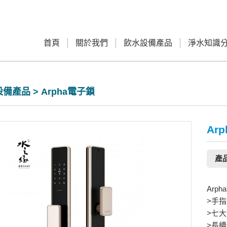
首頁
關於我們
飲水設備產品
淨水知識
備產品 > Arpha電子鎖
Ar
產
Arp
>手
>七
>長