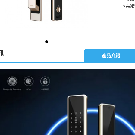
>高精
訊
產品介紹