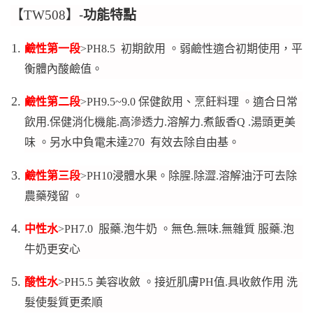
【
TW508
】-
功能特點
鹼性第一段
>PH8.5 初期飲用 。
弱鹼性適合初期使用，平
衡體內酸鹼值。
鹼性第二段
>PH9.5~9.0 保健飲用、烹飪料理 。
適合日常
飲用.保健消化機能.高滲透力.溶解力.煮飯香Q .湯頭更美
味 。
另水中負電未達270 有效去除自由基。
鹼性第三段
>PH10浸體水果。
除腥.除澀.溶解油汙可去除
農藥殘留 。
中性水
>PH7.0 服藥.泡牛奶 。
無色.無味.無雜質 服藥.泡
牛奶更安心
酸性水
>PH5.5 美容收斂 。
接近肌膚PH值.具收斂作用 洗
髮使髮質更柔順