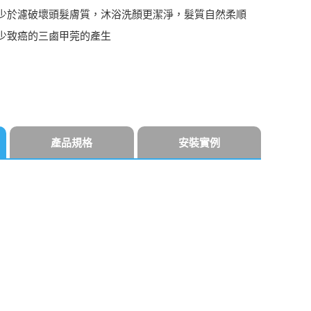
少於濾破壞頭髮膚質，沐浴洗顏更潔淨，髮質自然柔順
少
致癌的三鹵甲莞的產生
產品規格
安裝實例