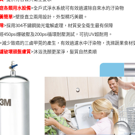
庭各類用水設備
>全戶式淨水系統可有效過濾除自來水的汙染物
養簡單
>壁掛直立兩用設計，外型精巧美觀。
障
>採用304不鏽鋼拋光電解處理，材質安全衛生最有保障
經450psi爆破壓及200psi循環耐壓測試，可抗UV超耐用。
>減少致癌的三鹵甲莞的產生​，有效過濾水中汙染物，洗滌蔬果食材
濾破壞頭髮膚質
>沐浴洗顏更潔淨，髮質自然柔順