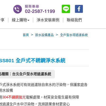
分享
線上購物
淨水安裝案例
聯絡我們
>
>
首頁
飲水設備產品
全戶型水塔過濾系統
 SS801 全戶式不銹鋼淨水系統
品種類：台北全戶型水塔過濾系統
戶式淨水系統可有效過濾除自來水的汙染物，保護家庭各
用水設備
用
304不鏽鋼拋光
電解處理，材質安全衛生最有保障
效過濾全戶水中汙染物，洗滌蔬果食材更安心