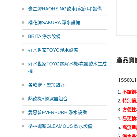
豪星牌HAOHSING飲水(家庭用)設備
櫻花牌SAKURA 淨水設備
BRITA 淨水設備
好水世家TOYO淨水設備
產品資
好水世家TOYO電解水機/次氯酸水生成
機
【SS801
各款廚下型加熱器
不鏽鋼
熱飲機+過濾器組合
特別適
方便性
愛惠普EVERPURE 淨水設備
易更換
格林姆斯GLEAMOUS 飲水設備
高流量
淨水品