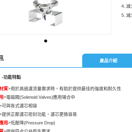
減
減
訊
產品介紹
】
-
功能特點
材質
>用於高過濾流量需求時，有助於提供最佳的強度和耐久性
用
>電磁閥(Solenoid Valves)應用場合中
>可與各式濾芯相容
>提供正壓濾芯密封功能，濾芯更換容易
應用
>低壓降(Pressure Drop)
質
>提供符合公共衛生要求