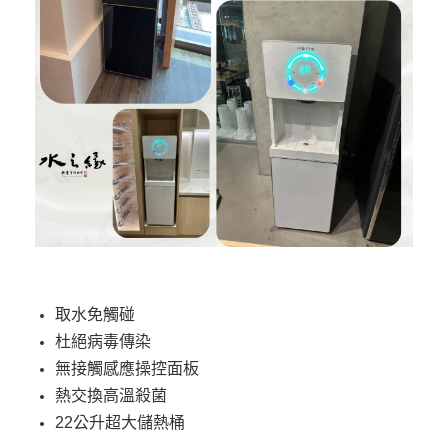
取水免觸碰
杜絕病毒傳染
無接觸感應操控面板
熱交換高溫殺菌
22公升超大儲熱桶