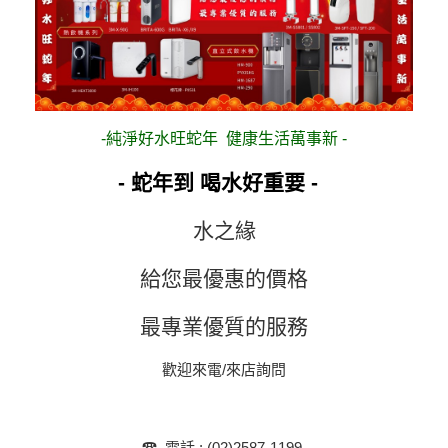
-純淨好水旺蛇年 健康生活萬事新 -
- 蛇年到 喝水好重要 -
水之緣
給您最優惠的價格
最專業優質的服務
歡迎來電/來店詢問
☎︎ 電話 : (02)2587-1199