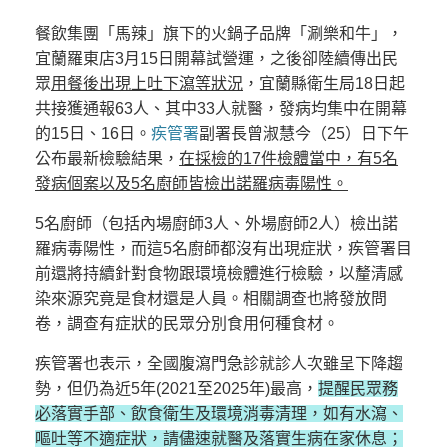
餐飲集團「馬辣」旗下的火鍋子品牌「涮樂和牛」，
宜蘭羅東店3月15日開幕試營運，之後卻陸續傳出民
眾
用餐後出現上吐下瀉等狀況
，宜蘭縣衛生局18日起
共接獲通報63人、其中33人就醫，發病均集中在開幕
的15日、16日。
疾管署
副署長曾淑慧今（25）日下午
公布最新檢驗結果，
在採檢的17件檢體當中，有5名
發病個案以及5名廚師皆檢出諾羅病毒陽性。
5名廚師（包括內場廚師3人、外場廚師2人）檢出諾
羅病毒陽性，而這5名廚師都沒有出現症狀，疾管署目
前還將持續針對食物跟環境檢體進行檢驗，以釐清感
染來源究竟是食材還是人員。相關調查也將發放問
卷，調查有症狀的民眾分別食用何種食材。
疾管署也表示，全國腹瀉門急診就診人次雖呈下降趨
勢，但仍為近5年(2021至2025年)最高，
提醒民眾務
必落實手部、飲食衛生及環境消毒清理，如有水瀉、
嘔吐等不適症狀，請儘速就醫及落實生病在家休息；