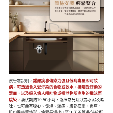
疾管署說明，
諾羅病毒傳染力強且低病毒量即可致
病，可透過食入受汙染的食物或飲水、接觸受汙染的
器皿，以及吸入病人嘔吐物或排泄物所產生的飛沫而
感染，
潛伏期約10-50小時，臨床常見症狀為水瀉及嘔
吐，也可能有噁心、發燒、頭痛、腹部痙攣、胃痛、
肌肉酸痛等情形，病程長短(約1至10天不等)取決於所