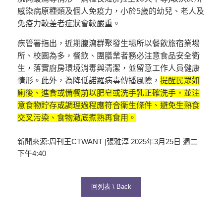
感染病原種類及個人免疫力，小於5歲的幼兒、老人及
免疫力較差者症狀會較嚴重。
疾管署指出，近期腹瀉群聚發生場所以餐飲旅宿業場
所、校園為多，餐飲、團膳業者務必注意食品安全衛
生，落實廚房環境消毒與清潔，並留意工作人員健康
情形。此外，為降低諾羅病毒傳播風險，
提醒民眾如
廁後、進食或備餐前以肥皂或洗手乳正確洗手，並注
意食物貯存或調理過程應符合衛生條件、避免生熟食
交叉污染、食物澈底煮熟再食用。
新聞來源:
周刊王CTWANT |張雅淳
2025年3月25日 週二
下午4:40
回列表 \ Back