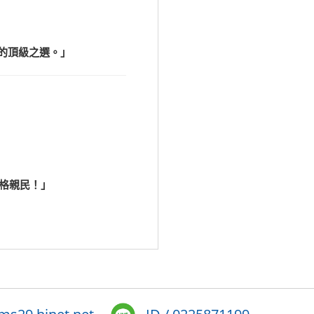
者的頂級之選。」
價格親民！」