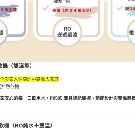
熱飲機（雙溫型）
全與家人健康的中高收入家庭
觸控熱飲機
家安心的每一口飲用水。P0585 兼具智能觸控、節能設計與雙溫選
熱飲機（RO純水＋雙溫）