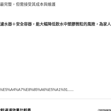
系統最完整，但需接受其成本與維護
用濾水器＋安全容器，能大幅降低飲水中塑膠微粒的風險，為家
com/%E5%A4%A7%E8%85%A6%E5%A1%91......