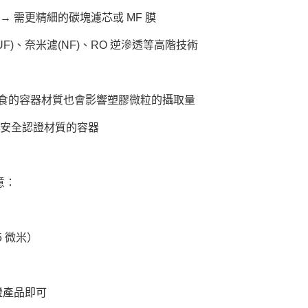
→ 需更精細的碳塊濾芯或 MF 膜
UF)、奈米濾(NF)、RO 逆滲透等高階技術
食的容器材質也會影響塑膠微粒的攝取量
或安全認證材質的容器
意：
5 微米）
認證產品即可