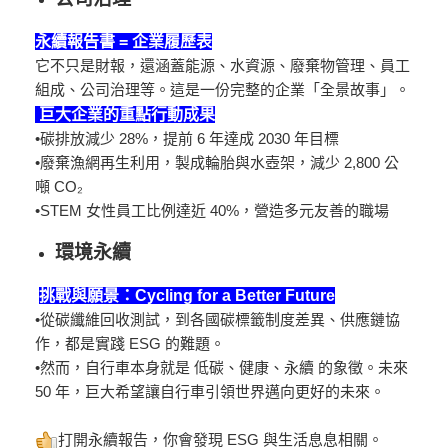
永續報告書 = 企業履歷表
它不只是財報，還涵蓋能源、水資源、廢棄物管理、員工
組成、公司治理等。這是一份完整的企業「全景故事」。
巨大企業的重點行動成果
•碳排放減少 28%，提前 6 年達成 2030 年目標
•廢棄漁網再生利用，製成輪胎與水壺架，減少 2,800 公
噸 CO₂
•STEM 女性員工比例達近 40%，營造多元友善的職場
環境永續
挑戰與願景：Cycling for a Better Future
•從碳纖維回收測試，到各國碳標籤制度差異、供應鏈協
作，都是實踐 ESG 的難題。
•然而，自行車本身就是 低碳、健康、永續 的象徵。未來
50 年，巨大希望讓自行車引領世界邁向更好的未來。​
打開永續報告，你會發現 ESG 與生活息息相關。