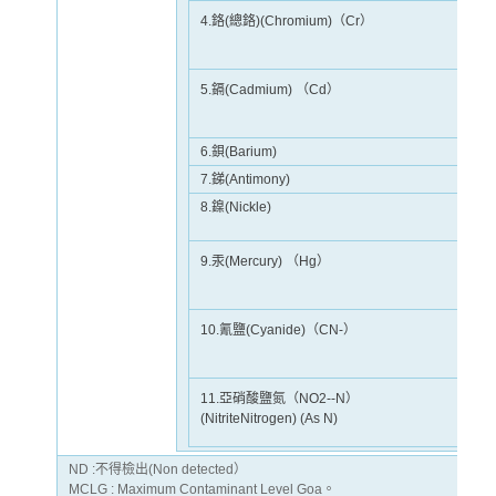
4.鉻(總鉻)(Chromium)（Cr）
5.鎘(Cadmium) （Cd）
6.鋇(Barium)
7.銻(Antimony)
8.鎳(Nickle)
9.汞(Mercury) （Hg）
10.氰鹽(Cyanide)（CN
-
）
11.亞硝酸鹽氮（NO
2
-
-N）
(NitriteNitrogen) (As N)
ND :不得檢出(Non detected）
MCLG : Maximum Contaminant Level Goa。