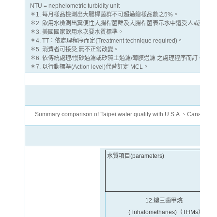
NTU = nephelometric turbidity unit
＊1. 每月樣品檢測出大腸桿菌群不可超過總樣品數之5%。
＊2. 飲用水檢測出糞便性大腸桿菌群及大腸桿菌表示水中遭受人或動物
＊3. 美國國家飲用水次要水質標準。
＊4. TT：依處理程序而定(Treatment technique required)。
＊5. 消費者可接受,無不正常改變。
＊6. 依傳統處理/慢砂過濾或矽藻土過濾/薄膜過濾 之處理程序而訂。
＊7. 以行動標準(Action level)代替訂定 MCL。
Summary comparison of Taipei water quality with U.S.A.、Canada、E.
水質項目(parameters)
12.總三鹵甲烷
(Trihalomethanes)（THMs）