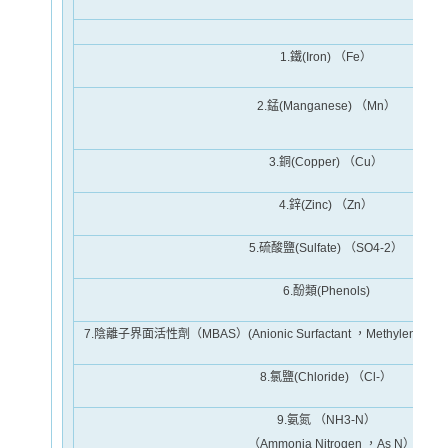
1.鐵(Iron) （Fe）
2.錳(Manganese) （Mn）
3.銅(Copper) （Cu）
4.鋅(Zinc) （Zn）
5.硫酸鹽(Sulfate) （SO
4
-2
）
6.酚類(Phenols)
7.陰離子界面活性劑（MBAS）(Anionic Surfactant ，Methylene Blue Ac
8.氯鹽(Chloride) （Cl
-
）
9.氨氮 （NH
3
-N）
（Ammonia Nitrogen ，As N）