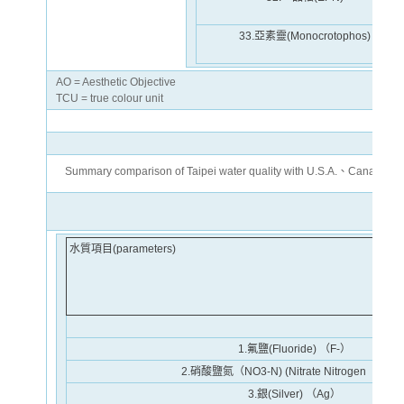
33.亞素靈(Monocrotophos)
AO = Aesthetic Objective
TCU = true colour unit
Summary comparison of Taipei water quality with U.S.A.、Ca
水質項目(parameters)
1.氟鹽(Fluoride) （F
-
）
2.硝酸鹽氮（NO
3
-N) (Nitrate Nitrogen ，As N
3.銀(Silver) （Ag）