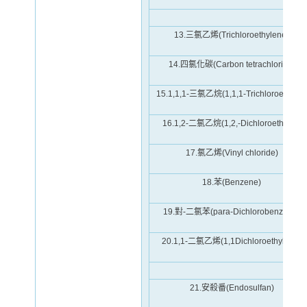
13.三氯乙烯(Trichloroethylene)
14.四氯化碳(Carbon tetrachloride)
15.1,1,1-三氯乙烷(1,1,1-Trichloroethane
16.1,2-二氯乙烷(1,2,-Dichloroethane)
17.氯乙烯(Vinyl chloride)
18.苯(Benzene)
19.對-二氯苯(para-Dichlorobenzene)
20.1,1-二氯乙烯(1,1Dichloroethylene)
21.安殺番(Endosulfan)