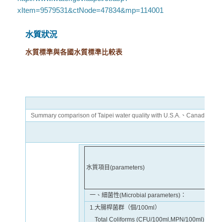
xItem=9579531&ctNode=47834&mp=114001
水質狀況
水質標準與各國水質標準比較表
Summary comparison of Taipei water quality with U.S.A.、Canada、E.U.
本
水質項目(parameters)
Taip
一、細菌性(Microbial parameters)：
1.大腸桿菌群（個/100ml）
Total Coliforms (CFU/100ml,MPN/100ml)