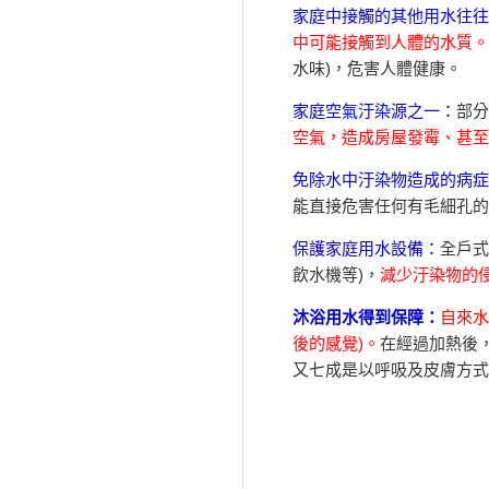
家庭中
接觸的
其他用水
往往
中可能接觸到人體的水質。
水味)，危害人體健康。
家庭空氣汙染源之一：
部分
空氣，造成房屋發霉、甚至
免除水中汙染物造成的病症
能直接危害任何有毛細孔的
保護家庭用水設備：
全戶式
飲水機等)，
減少汙染物的
沐浴用水得到保障：
自來水
後的感覺)。
在經過加熱後
又七成是以呼吸及皮膚方式