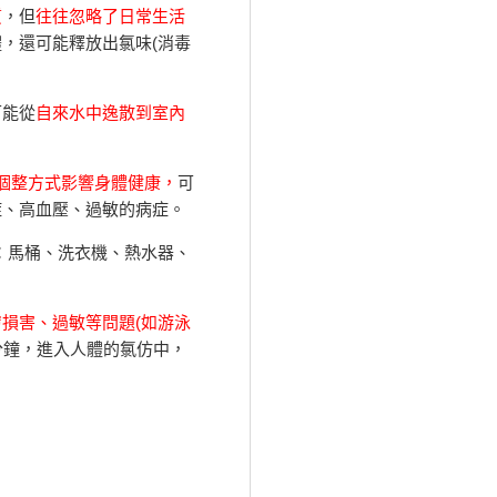
質
，但
往往忽略了日常生活
，還可能釋放出氯味(消毒
可能從
自來水中逸散到室內
等個整方式影響身體健康，
可
症、高血壓、過敏的病症。
：馬桶、洗衣機、熱水器、
損害、過敏等問題(如游泳
分鐘，進入人體的氯仿中，