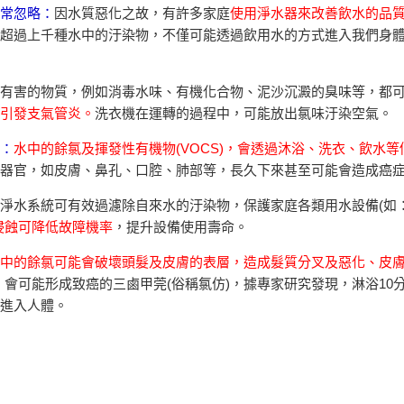
常忽略：
因水質惡化之故，有許多家庭
使用淨水器來改善飲水的品
超過上千種水中的汙染物，不僅可能透過飲用水的方式進入我們身體
有害的物質，例如消毒水味、有機化合物、泥沙沉澱的臭味等，都
引發支氣管炎。
洗衣機在運轉的過程中，可能放出氯味汙染空氣。
：
水中的餘氯及揮發性有機物(VOCS)，會透過沐浴、洗衣、飲水
器官，如皮膚、鼻孔、口腔、肺部等，長久下來甚至可能會造成癌
淨水系統可有效過濾除自來水的汙染物，保護家庭各類用水設備(如
侵蝕可降低故障機率
，提升設備使用壽命。
中的餘氯可能會破壞頭髮及皮膚的表層，造成髮質分叉及惡化、皮膚
，會可能形成致癌的三鹵甲莞(俗稱氯仿)，據專家研究發現，淋浴10
進入人體。