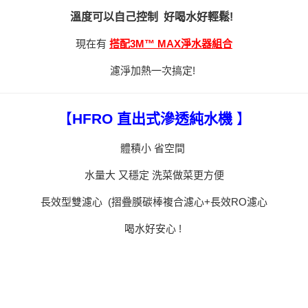
溫度可以自己控制
好喝水好輕鬆!
現在有
搭配3M™ MAX淨水器組合
濾淨加熱一次搞定!
【
HFRO 直出式滲透純水機
】
體積小 省空間
水量大 又穩定 洗菜做菜更方便
長效型雙濾心 (摺疊膜碳棒複合濾心+長效RO濾心
喝水好安心 !