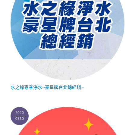
水之緣專業淨水~豪星牌台北總經銷~
2020
0710