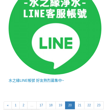
水之緣LINE帳號 好友熱烈募集中~
«
1
2
...
17
18
19
20
21
22
23