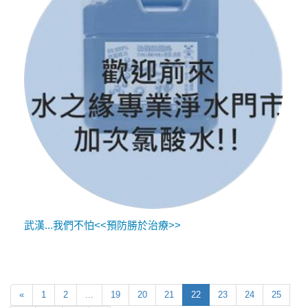
武漢...我們不怕<<預防勝於治療>>
«
1
2
...
19
20
21
22
23
24
25