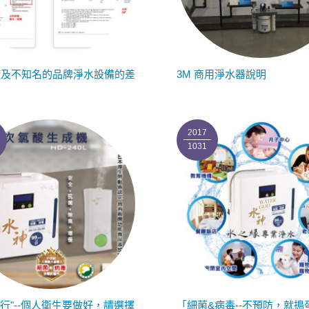
廠及不知名的品牌淨水設備的差
3M 商用淨水器說明
2017
1031
流行"--個人衛生要做好，請選擇
「細菌&病毒--不預防，就搗