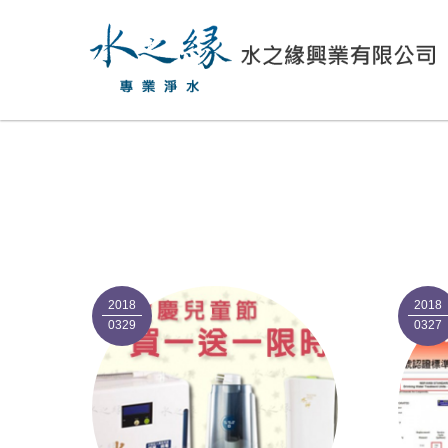
2018
2018
0329
0327