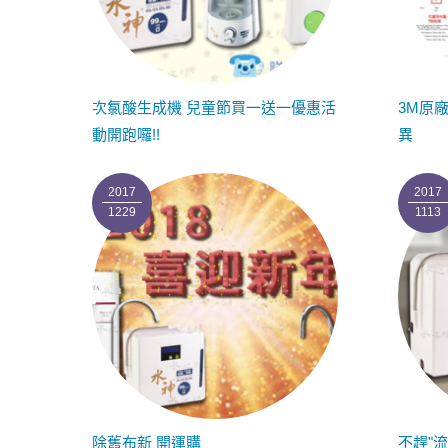
次氯酸生成機 兒童節買一送一優惠活
3M原
動開跑囉!!
異
2017
2017
1229
1113
除舊布新 開運購
不趕"