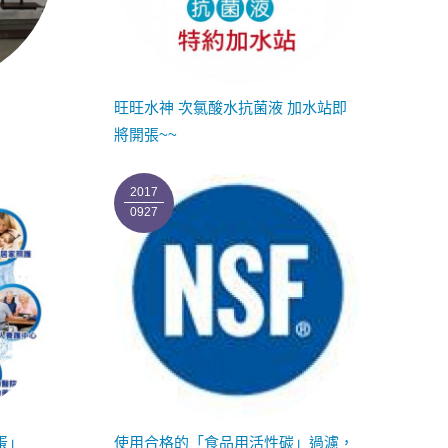
旺旺水神 次氯酸水抗菌液 加水站即
將開張~~
2017
0927
蛋」
使用合格的「食品用活性碳」過濾，