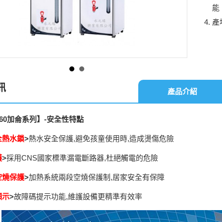
能
產
訊
產品介紹
0~60加侖系列】-安全性特點
全熱水鎖
>
熱水安全保護,避免孩童使用時,造成燙傷危險
護
>
採用CNS國家標準漏電斷路器,杜絕觸電的危險
空燒保護
>
加熱系統兩段空燒保護制,居家安全有保障
顯示
>
故障碼提示功能,維護設備更精準有效率