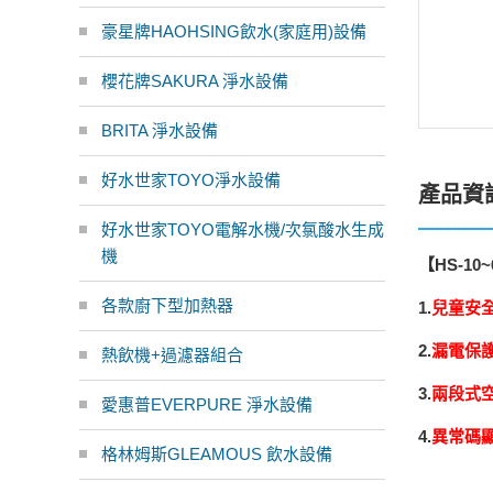
豪星牌HAOHSING飲水(家庭用)設備
櫻花牌SAKURA 淨水設備
BRITA 淨水設備
好水世家TOYO淨水設備
產品資
好水世家TOYO電解水機/次氯酸水生成
機
【HS-1
各款廚下型加熱器
1.
兒童安
2.
漏電保
熱飲機+過濾器組合
3.
兩段式
愛惠普EVERPURE 淨水設備
4.
異常碼
格林姆斯GLEAMOUS 飲水設備