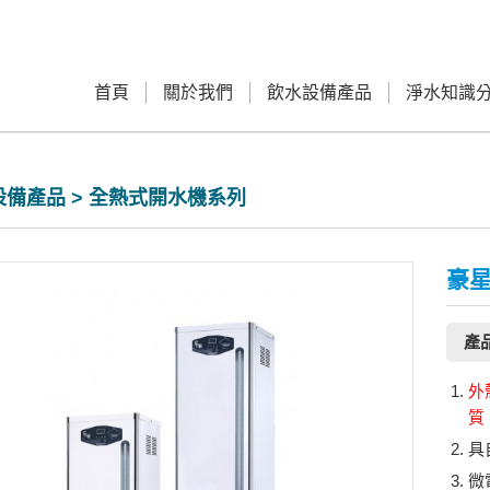
首頁
關於我們
飲水設備產品
淨水知識
備產品 > 全熱式開水機系列
豪星
產
外
質
具
微