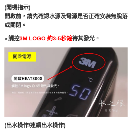
(開機指示)
開啟前，請先確認水源及電源是否正確安裝無脫落
或關閉。
觸控
3M LOGO 約3-5秒鐘
待其發光。
➤
(出水操作/連續出水操作)