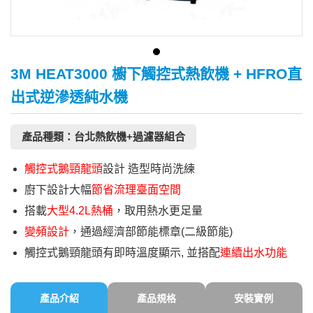
3M HEAT3000 櫥下觸控式熱飲機 + HFRO直
出式逆滲透純水機
產品種類：台北熱飲機+過濾器組合
觸控式鵝頸龍頭
設計 造型時尚洗練
廚下設計大幅
節省流理臺面空間
搭載
大型4.2L熱桶
，取用熱水更足量
變頻設計
，通過經濟部節能標章(二級節能)
觸控式鵝頸龍頭有即時溫度顯示, 並搭配
連續出水功能
產品介紹
產品規格
安裝實例