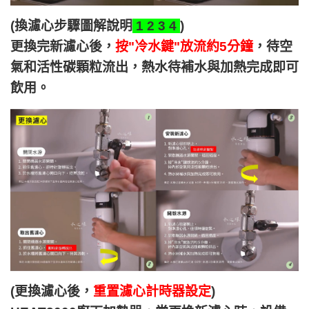
(換濾心步驟圖解說明
1 2 3 4
)
更換完新濾心後，
按"冷水鍵"放流約5分鐘
，待空
氣和活性碳顆粒流出，熱水待補水與加熱完成即可
飲用。
(更換濾心後，
重置濾心計時器設定
)