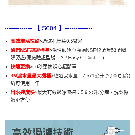
------------- 【
S004
】-------------
高效能活性碳
>過濾孔徑達0.5微米
通過NSF認證標準
>活性碳濾心通過NSF42號及53號國
際認證(原廠驗證型號：AP Easy C-Cyst-FF)
快速更換
>10秒更換濾心超簡單
3M濾水量最大機種
>總過濾水量：7,571公升 (2,000加侖)
約可使用一年
出水速度快
>最大有效過濾流速：5.6 公升/分鐘，洗菜做
飯更方便