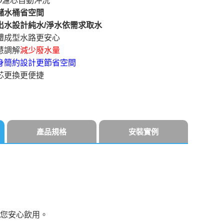
 O濾芯自動沖洗
儲水桶省空間
出水設計純水/淨水依需求取水
體成型水路更安心
慧調解
減少廢水量
身簡約設計更節省空間
芯更換更便捷
產品規格
安裝實例
您安心飲用。