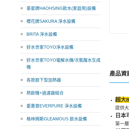
豪星牌HAOHSING飲水(家庭用)設備
櫻花牌SAKURA 淨水設備
BRITA 淨水設備
好水世家TOYO淨水設備
好水世家TOYO電解水機/次氯酸水生成
機
產品資
各款廚下型加熱器
熱飲機+過濾器組合
超大
愛惠普EVERPURE 淨水設備
提供大
日本
格林姆斯GLEAMOUS 飲水設備
第一層