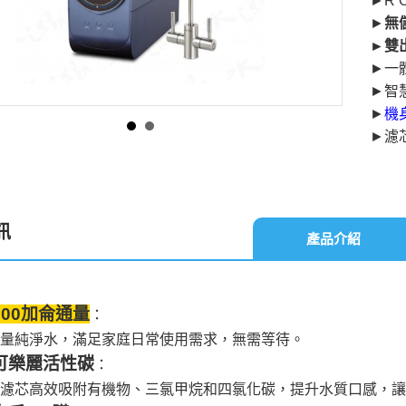
►R
►
無
►雙
►一
►智
►
機
►濾
訊
產品介紹
800加侖通量
：
量純淨水，滿足家庭日常使用需求，無需等待。
可樂麗活性碳
：
濾芯高效吸附有機物、三氯甲烷和四氯化碳，提升水質口感，讓