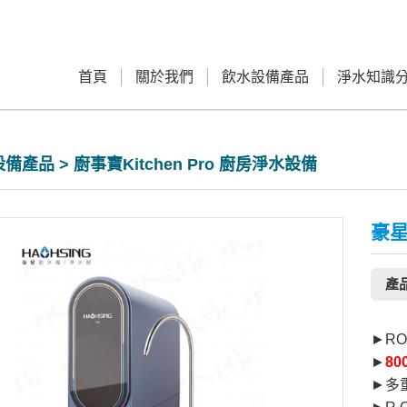
首頁
關於我們
飲水設備產品
淨水知識
備產品 > 廚事寶Kitchen Pro 廚房淨水設備
豪星
產品
►R
►
8
►多