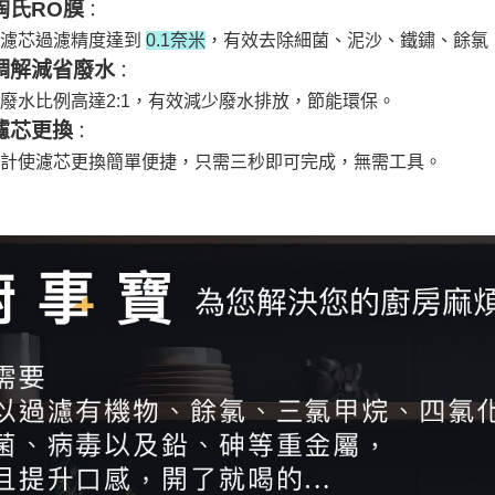
陶氏RO膜
：
層濾芯過濾精度達到
0.1奈米
，有效去除細菌、泥沙、鐵鏽、餘氯
調解減省廢水
：
廢水比例高達2:1，有效減少廢水排放，節能環保。
濾芯更換
：
計使濾芯更換簡單便捷，只需三秒即可完成，無需工具。