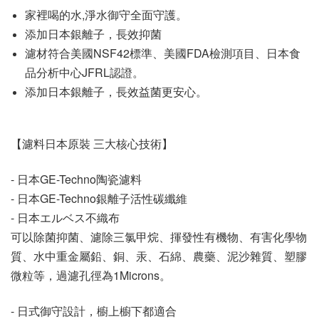
家裡喝的水,淨水御守全面守護。
添加日本銀離子，長效抑菌
濾材符合美國NSF42標準、美國FDA檢測項目、日本食
品分析中心JFRL認證。
添加日本銀離子，長效益菌更安心。
【濾料日本原裝 三大核心技術】
- 日本GE-Techno陶瓷濾料
- 日本GE-Techno銀離子活性碳纖維
- 日本エルベス不織布
可以除菌抑菌、濾除三氯甲烷、揮發性有機物、有害化學物
質、水中重金屬鉛、銅、汞、石綿、農藥、泥沙雜質、塑膠
微粒等，過濾孔徑為1Microns。
- 日式御守設計，櫥上櫥下都適合