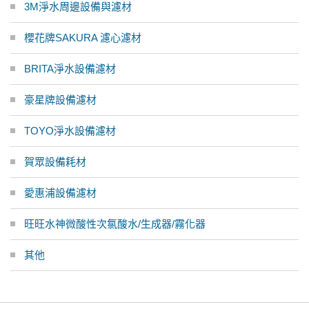
3M淨水周邊設備與濾材
櫻花牌SAKURA 濾心濾材
BRITA淨水設備濾材
豪星牌設備濾材
TOYO淨水設備濾材
賀眾設備耗材
愛惠浦設備濾材
旺旺水神微酸性次氯酸水/生成器/霧化器
其他