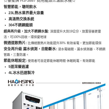
☆豪星牌 HS-3887 商用龍頭三溫飲水機☆
智慧節能，聰明飲水
23L熱水業界最大容量
高溫熱交換系統
304不銹鋼龍頭
經典再升級，加大不銹鋼水盤:
深度提升大到19公分，放置容器更靈
活，可100%回收，環保愛地球
微通道散熱片:
比傳統散熱片效能提升30% 有效省電，更加節能環保
安全再升級 漏水偵測，自動斷水:
浸水電磁閥、漏水偵測器、不銹鋼
管路，三重防護。
節能休眠設定:
使用者可自定節能休眠時間 休眠耗電，有效節能
5道深層過濾
4L冰水迅速製冷