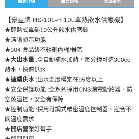
產品介紹
產品規格
安裝實例
【豪星牌 HS-10L-H 10L單熱飲水供應機】
★即熱式單熱10公升飲水供應機
★清晰顯示功能
★304 食品級不銹鋼內桶/骨架
★
大出水量
:全自動補水加熱，每分鐘可造300cc
熱水，快速供水
★
連續供水
:出水溫度穩定在95度以上
★安全保護功能 :全系列採用CNS漏電斷路器、防
空燒溫控，安全有保障
★控制功能 :採用可調式精密溫度控制器，迎合不
同溫度需求
★
開店營業
好幫手