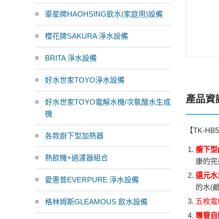
豪星牌HAOHSING飲水(家庭用)設備
櫻花牌SAKURA 淨水設備
BRITA 淨水設備
好水世家TOYO淨水設備
產品資
好水世家TOYO電解水機/次氯酸水生成
機
【
TK-HB5
各款廚下型加熱器
櫥下型
熱飲機+過濾器組合
康的完
還元水
愛惠普EVERPURE 淨水設備
的水(
五枚電
格林姆斯GLEAMOUS 飲水設備
導管自