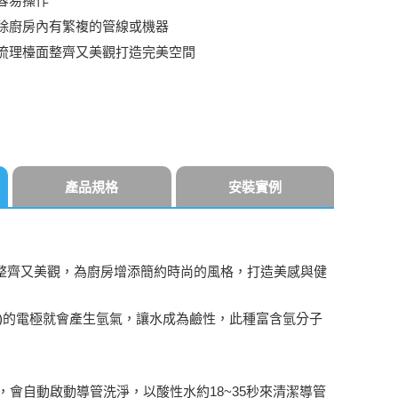
容易操作
除廚房內有繁複的管線或機器
流理檯面整齊又美觀打造完美空間
產品規格
安裝實例
整齊又美觀，為廚房增添簡約時尚的風格，打造美感與健
)的電極就會產生氫氣，讓水成為鹼性，此種富含氫分子
用時，會自動啟動導管洗淨，以酸性水約18~35秒來清潔導管