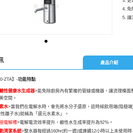
更
免
讓
訊
產品介紹
0-ZTA
】-
功能特點
鹼性健康水生成器
>能免除廚房內有繁複的管線或機器，讓流理檯面
美空間。
素水
>當我們在電解水時，會先將水分子還原，這時候飲用端(陰極端
鹼性離子水)就稱為「還元水素水」。
極電解槽
>電解電流效率提升，鹼性水生成率提升為92％。
動清潔系統
>整水器每經過160hr(約一週)或連續12小時以上未使