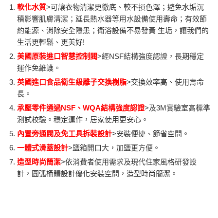
軟化水質
>可讓衣物清潔更徹底、較不損色澤；避免水垢沉
積影響肌膚清潔；延長熱水器等用水設備使用壽命；有效節
約能源、消除安全隱患；衛浴設備不易發黃 生垢，讓我們的
生活更輕鬆、更美好!
美國原裝進口智慧控制閥
>經NSF結構強度認證，長期穩定
運作免維護。
英國進口食品衛生級離子交換樹脂
>交換效率高、使用壽命
長。
承壓零件通過NSF、WQA結構強度認證
>及3M實驗室高標準
測試校驗。穩定運作，居家使用更安心。
內置旁通閥及免工具拆裝設計
>安裝便捷、節省空間。
一體式滑蓋設計
>鹽箱開口大，加鹽更方便。
造型時尚簡潔
>依消費者使用需求及現代住家風格研發設
計，圓弧桶體設計優化安裝空間，造型時尚簡潔。