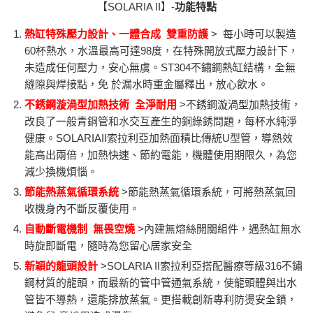
【
SOLARIA II
】-
功能特點
熱缸特殊壓力設計、一體合成 雙重防護
> 每小時可以製造
60杯熱水，水溫最高可達98度，在特殊開放式壓力設計下，
未造成任何壓力，安心無虞。ST304不鏽鋼熱缸結構，全無
縫隙與焊接點，免 於漏水時重金屬釋出，放心飲水。
不銹鋼漩渦型加熱技術 全淨耐用
>不銹鋼漩渦型加熱技術，
改良了一般青銅管和水交互產生的銅綠銹問題，每杯水純淨
健康。SOLARIAII索拉利亞加熱面積比傳統U型管，導熱效
能高出兩倍，加熱快速、節約電能，機體使用期限久，為您
減少換機煩惱。
節能熱蒸氣循環系統
>節能熱蒸氣循環系統，可將熱蒸氣回
收機身內不斷反覆使用。
自動斷電機制 無畏空燒
>內建無熔絲開關組件，遇熱缸無水
時旋即斷電，隨時為您留心居家安全
新穎的龍頭設計
>SOLARIA II索拉利亞搭配醫療等級316不鏽
鋼材質的龍頭，而最新的管中管通氣系統，使龍頭體與出水
管皆不導熱，還能排放蒸氣。更搭載創新專利防燙安全鎖，