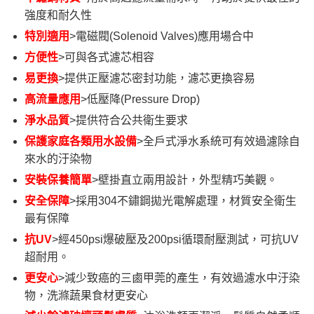
強度和耐久性
特別適用
>電磁閥(Solenoid Valves)應用場合中
方便性
>可與各式濾芯相容
易更換
>提供正壓濾芯密封功能，濾芯更換容易
高流量應用
>低壓降(Pressure Drop)
淨水品質
>提供符合公共衛生要求
保護家庭各類用水設備
>全戶式淨水系統可有效過濾除自
來水的汙染物
安裝保養簡單
>壁掛直立兩用設計，外型精巧美觀。
安全保障
>採用304不鏽鋼拋光電解處理，材質安全衛生
最有保障
抗UV
>經450psi爆破壓及200psi循環耐壓測試，可抗UV
超耐用。
更安心
>減少致癌的三鹵甲莞的產生​，有效過濾水中汙染
物，洗滌蔬果食材更安心