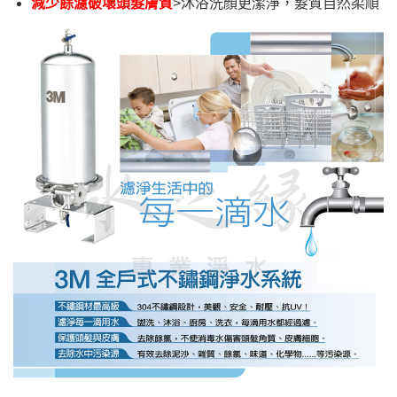
減少餘濾破壞頭髮膚質
>沐浴洗顏更潔淨，髮質自然柔順