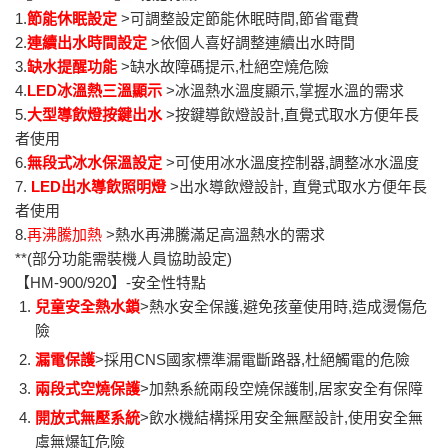
1.
節能休眠設定
>可調整設定節能休眠時間,節省電費
2.
連續出水時間設定
>依個人喜好調整連續出水時間
3.
缺水提醒功能
>缺水故障碼提示,杜絕空燒危險
4.
LED冰溫熱三溫顯示
>冰溫熱水溫度顯示,掌握水溫的需求
5.
大型導飲燈按鍵出水
>按鍵導飲燈設計,直覺式取水方便年長
者使用
6.
無段式冰水保溫設定
>可使用冰水溫度控制器,調整冰水溫度
7.
LED出水導飲照明燈
>出水導飲燈設計, 直覺式取水方便年長
者使用
8.
再沸騰加熱
>熱水再沸騰滿足高溫熱水的需求
**(部分功能需裝機人員協助設定)
【HM-900/920】-安全性特點
兒童安全熱水鎖
>熱水安全保護,避免孩童使用時,造成燙傷危
險
漏電保護
>採用CNS國家標準漏電斷路器,杜絕觸電的危險
兩段式空燒保護
>加熱系統兩段空燒保護制,居家安全有保障
開放式無壓系統
>飲水機結構採用安全無壓設計,使用安全無
虞無爆缸危險