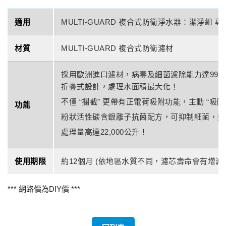
適用
MULTI-GUARD 複合式防衛淨水器：潔淨組 
材質
MULTI-GUARD 複合式防衛濾材
採用歐洲進口濾材，病毒及細菌濾除能力達99.9
折疊式設計，處理水面積最大化！
不僅 “攔截” 更帶有正電荷吸附功能，主動 “吸附
功能
粉狀活性碳含銀離子抗菌配方，可抑制細菌，避
處理量高達22,000公升！
使用期限
約12個月 (依地區水質不同，濾芯壽命會有增減)
*** 網路價為DIY價 ***