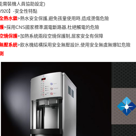
功能需裝機人員協助設定)
0/920】-安全性特點
全熱水鎖
>熱水安全保護,避免孩童使用時,造成燙傷危險
護
>採用CNS國家標準漏電斷路器,杜絕觸電的危險
空燒保護
>加熱系統兩段空燒保護制,居家安全有保障
無壓系統
>飲水機結構採用安全無壓設計,使用安全無虞無爆缸危險
測