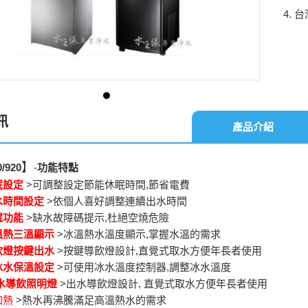
台
訊
產品介紹
】
/920
-
功能特點
眠設定
>可調整設定節能休眠時間,節省電費
水時間設定
>依個人喜好調整連續出水時間
醒功能
>缺水故障碼提示,杜絕空燒危險
溫熱三溫顯示
>冰溫熱水溫度顯示,掌握水溫的需求
飲燈按鍵出水
>按鍵導飲燈設計,直覺式取水方便年長者使用
冰水保溫設定
>可使用冰水溫度控制器,調整冰水溫度
出水導飲照明燈
>出水導飲燈設計, 直覺式取水方便年長者使用
加熱
>熱水再沸騰滿足高溫熱水的需求