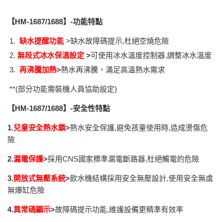
【HM-1687/1688】-功能特點
缺水提醒功能
>缺水故障碼提示,杜絕空燒危險
無段式冰水保溫設定
>
可使用冰水溫度控制器,調整冰水溫度
再沸騰加熱
>
熱水再沸騰，滿足高溫熱水需求
**(部分功能需裝機人員協助設定)
【HM-1687/1688】-安全性特點
1.
兒童安全熱水鎖
>
熱水安全保護,避免孩童使用時,造成燙傷危
險
2.
漏電保護
>
採用CNS國家標準漏電斷路器,杜絕觸電的危險
3.
開放式無壓系統
>
飲水機結構採用安全無壓設計,使用安全無虞
無爆缸危險
4.
異常碼顯示
>
故障碼提示功能,維護設備更精準有效率