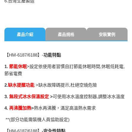
6.台灣生產製造
產品介紹
產品規格
安裝實例
【HM-6187/6188】-
功能特點
1.
節能休眠
>設定依使用者習慣自訂節能休眠時間,休眠低耗電,
節省電費
2.
缺水提醒功能
>缺水故障碼提示,杜絕空燒危險
3.
無段式冰水保溫設定
>
可使用冰水溫度控制器,調整冰水溫度
4.
再沸騰加熱
>
熱水再沸騰，滿足高溫熱水需求
**(部分功能需裝機人員協助設定)
【HM-6187/6188】
-
安全性特點