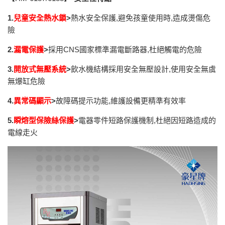
1.
兒童安全熱水鎖
>
熱水安全保護,避免孩童使用時,造成燙傷危
險
2.
漏電保護
>
採用CNS國家標準漏電斷路器,杜絕觸電的危險
3.
開放式無壓系統
>
飲水機結構採用安全無壓設計,使用安全無虞
無爆缸危險
4.
異常碼顯示
>
故障碼提示功能,維護設備更精準有效率
5.
瞬熔型保險絲保護
>
電器零件短路保護機制,杜絕因短路造成的
電線走火