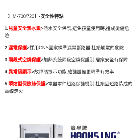
【HM-700/720】
-
安全性特點
1.
兒童安全熱水鎖
>
熱水安全保護,避免孩童使用時,造成燙傷危
險
2.
漏電保護
>
採用CNS國家標準漏電斷路器,杜絕觸電的危險
3.
兩段式空燒保護
>
加熱系統兩段空燒保護制,居家安全有保障
4.
異常碼顯示
>
故障碼提示功能,維護設備更精準有效率
5.
瞬熔型保險絲保護
>
電器零件短路保護機制,杜絕因短路造成的
電線走火