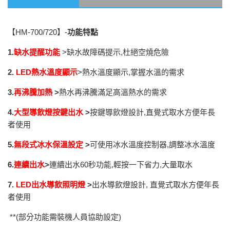
【HM-700/720】-
功能特點
1.
缺水提醒功能
>缺水故障碼提示,杜絕空燒危險
2.
LED
熱水溫度顯示
>熱水溫度顯示,掌握水溫的需求
3.
再沸騰加熱
>
熱水再沸騰滿足高溫熱水的需求
4.
大型導飲燈按鍵出水
>
按鍵導飲燈設計,直覺式取水方便年長
者使用
5.
無段式冰水保溫設定
>
可使用冰水溫度控制器,調整冰水溫度
6.
連續出水
>
連續出水60秒功能,輕按一下省力,大量取水
7.
LED
出水導飲照明燈
>
出水導飲燈設計, 直覺式取水方便年長
者使用
**(部分功能需裝機人員協助設定)