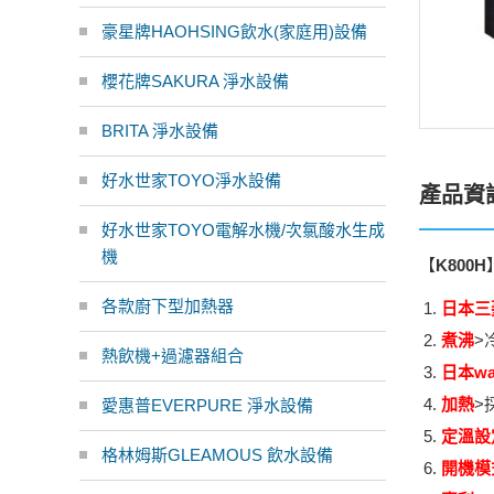
豪星牌HAOHSING飲水(家庭用)設備
櫻花牌SAKURA 淨水設備
BRITA 淨水設備
好水世家TOYO淨水設備
產品資
好水世家TOYO電解水機/次氯酸水生成
機
【
K800H
各款廚下型加熱器
日本三
煮沸
>
熱飲機+過濾器組合
日本wa
加熱
>
愛惠普EVERPURE 淨水設備
定溫設
格林姆斯GLEAMOUS 飲水設備
開機模