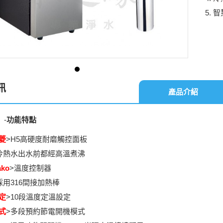
智
訊
產品介紹
】-
功能特點
菱
>H5
高硬度耐磨觸控面板
冷熱水出水前都經高溫煮沸
ko
>溫度控制器
採用316間接加熱棒
定
>10段溫度定溫設定
式
>多段預約節電開機模式