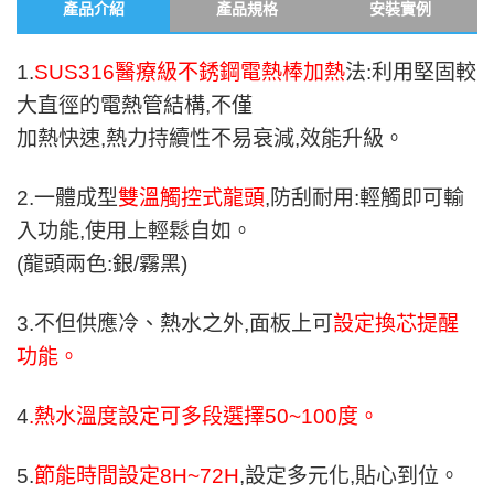
產品介紹
產品規格
安裝實例
1.
SUS316醫療級不銹鋼電熱棒加熱
法:利用堅固較
大直徑的電熱管結構,不僅
加熱快速,熱力持續性不易衰減,效能升級。
2.一體成型
雙溫觸控式龍頭
,防刮耐用:輕觸即可輸
入功能,使用上輕鬆自如。
(龍頭兩色:銀/霧黑)
3.不但供應冷、熱水之外,面板上可
設定換芯提醒
功能。
4
.熱水溫度設定可多段選擇50~100度。
5.
節能時間設定8H~72H
,設定多元化,貼心到位。