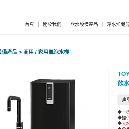
首頁
關於我們
飲水設備產品
淨水知識
備產品 > 商用 / 家用氣泡水機
TO
飲
產
◆一
◆提
◆
大