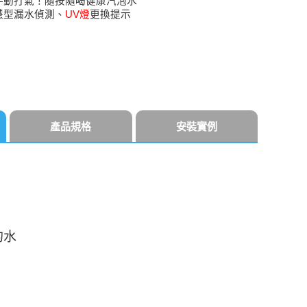
手動打氣！隨按隨喝健康汽泡水
慧型漏水偵測、
UV燈
更換提示
產品規格
安裝實例
的水