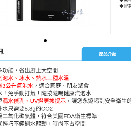
◆免
◆智
訊
產品介紹
多功能，省出廚上大空間
氣泡水、冰水、熱水三種水溫
量3公升氣泡水
，適合家庭、朋友聚會
水！免手動打氣！隨按隨喝健康汽泡水
型
漏水偵測、UV燈更換提示
，讓您永遠喝到安全衛生
水只需要5.8g的CO2
級二氧化碳氣體，符合美國FDA衛生標準
式輕巧不鏽鋼水龍頭，時尚不占空間