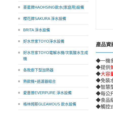
豪星牌HAOHSING飲水(家庭用)設備
櫻花牌SAKURA 淨水設備
BRITA 淨水設備
好水世家TOYO淨水設備
產品資
好水世家TOYO電解水機/次氯酸水生成
機
◆一機
◆提供
各款廚下型加熱器
◆
大容
◆免裝
熱飲機+過濾器組合
◆智慧
愛惠普EVERPURE 淨水設備
◆每公升
◆食品
格林姆斯GLEAMOUS 飲水設備
◆觸控