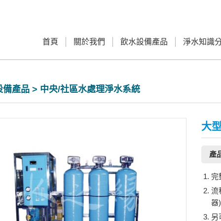
首頁
關於我們
飲水設備產品
淨水知識
備產品 > 中央/社區水處理淨水系統
大型
產
完
流
器
另