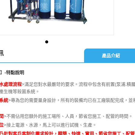
訊
產品介紹
組】
-
特點說明
水處理流程
>滿足您對水最嚴苛的要求。流程中包含有前置(泵浦.積層
產生機等殺菌系統。
系統
>專為您的需要量身設計，所有的裝備均已在工廠裝配完成，並
間
>不需佔用您額外的施工場所、人員，節省您施工、配管的時間。
位
>接上電源、水源，馬上可以進行試機、生產。
乃針對客戶客制化需求設計，精簡、快速、實用、節省您施工、配管