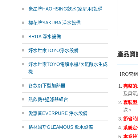
豪星牌HAOHSING飲水(家庭用)設備
櫻花牌SAKURA 淨水設備
BRITA 淨水設備
好水世家TOYO淨水設備
產品資
好水世家TOYO電解水機/次氯酸水生成
機
【RO套
各款廚下型加熱器
完整的
及臭氧
熱飲機+過濾器組合
套裝型
送。
愛惠普EVERPURE 淨水設備
節省時
格林姆斯GLEAMOUS 飲水設備
系統定
本系統