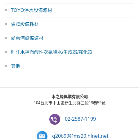
TOYO淨水設備濾材
賀眾設備耗材
愛惠浦設備濾材
旺旺水神微酸性次氯酸水/生成器/霧化器
其他
水之緣興業有限公司
104台北市中山區新生北路三段19巷52號
02-2587-1199
q20699@ms29.hinet.net