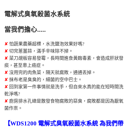
電解式臭氧殺菌水系統
當我們擔心.....
✘
怕蔬果農藥超標，水洗鹽泡效果好嗎?
✘
切完蔥薑蒜，滿手辛味除不掉。
✘
菜刀覘板容易發霉，長時間進食黃麴毒素，會造成肝狀發
痰，甚至患上癌症。
✘
沒用完的肉魚菜，隔天就腐敗，通通丟掉。
✘
抹布老是臭臭的，細菌的空中巴士。
✘
回到家第一件事情就是洗手，但自來水真的能在短時間洗
乾淨嗎?
✘
廚房排水孔總是散發食物腐敗的惡臭，腐敗都是因為厭氧
菌作祟。
【
WDS1200 電解式臭氧殺菌水系統 為我們帶