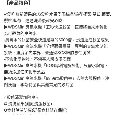
【產品特色】
✔愛吃鮮新蔬果的您/愛吃水果愛喝綠拿鐵/花椰菜.草莓.葡萄.
櫻桃.藍莓....通通洗滌後就安心吃
▶WDSMini臭氧水機「五秒快速殺菌」直接將自來水轉化
為可殺菌的臭氧水
-臭氧水的殺菌安全快速是氯的3000倍，迅速達成殺菌成果
▶WDSMini臭氧水機「分解蔬果農藥」專利的臭氧水儲能
系統，濃度領先業界，並通過SGS細胞毒性測試
-不含化學物質、不傷害人體皮膚表面
▶WDSMini臭氧水機「EOG專利電解技術」只需水與電，
無須添加任何化學藥品
▶WDSMini臭氧水機「99.99%殺菌率」去除大腸桿菌、沙
門氏菌、李斯特菌與其他常見的致病菌
⭐殺菌清潔加除臭⭐
✪ 清洗蔬果(測底清潔殺菌)
✪食材除菌防腐(延長食材儲存保鮮)