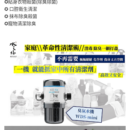
✪貼身衣物殺菌(除臭除菌)
✪ 口腔衛生清潔
✪ 抹布除臭殺菌
✪寵物清潔除臭