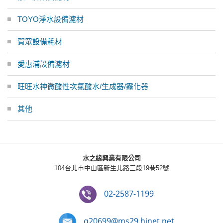
TOYO淨水設備濾材
賀眾設備耗材
愛惠浦設備濾材
旺旺水神微酸性次氯酸水/生成器/霧化器
其他
水之緣興業有限公司
104台北市中山區新生北路三段19巷52號
02-2587-1199
q20699@ms29.hinet.net