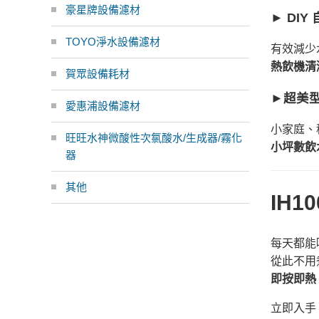
豪星牌設備濾材
► DIY
TOYO淨水設備濾材
有效減少
熱飲機清潔
賀眾設備耗材
►超美型
愛惠浦設備濾材
小家庭、
旺旺水神微酸性次氯酸水/生成器/霧化
小坪數飲水
器
其他
IH
每天都能
從此不用
即按即熱
立即入手