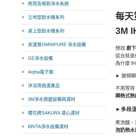
商用及餐飲淨水系統
每天
立地型飲水機系列
3M
桌上型飲水機系列
安濾普OMNIPURE 淨水設備
想找
廚下
這台就是
GE淨水設備
為什麼 I
Arpha電子鎖
► 變頻
沐浴用過濾產品
不用等待
瞬熱式熱飲
3M淨水周邊設備與濾材
►多段溫
櫻花牌SAKURA 濾心濾材
煮泡麵、
BRITA淨水設備濾材
泡奶熱水器