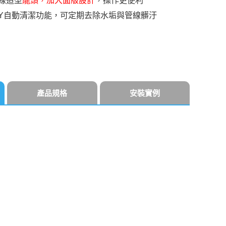
線造型
龍頭，加大面版設計
，操作更便利
IY自動清潔功能，可定期去除水垢與管線髒汙
產品規格
安裝實例