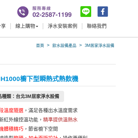
分享
線上購物
淨水安裝案例
聯絡我們
>
>
首頁
飲水設備產品
3M居家淨水設備
 IH1000櫥下型瞬熱式熱飲機
品種類：台北3M居家淨水設備
段溫度隨選
，滿足各種出水溫度需求
新紅外線控溫功能，
精準提供溫熱水
機體積精巧
，節省櫥下空間