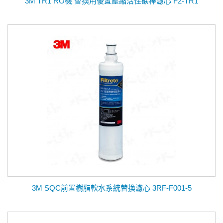
3M TR1 RO機 替換用後置壓縮活性碳棒濾心 F2-TR1
3M SQC前置樹脂軟水系統替換濾心 3RF-F001-5